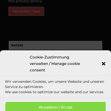
the privacy policy.
Beliebt
CRUSE Customer Story: A Revolutionary New
Cookie-Zustimmung
Fine Art Print...
verwalten / Manage cookie
9. November 2020 - 18:32
consent
Kürzlich
Wir verwenden Cookies, um unsere Website und unseren
Kommentare
Service zu optimieren.
We use cookies to optimize our website and our services.
Schlagworte
Akzeptieren / Accept